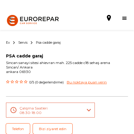
Ev
Servis
Psa cadde garaj
PSA cadde garaj
Randevu al
Sincan sanayi sitesi ahievran mah. 225 cadde c18 sehaş arena
Sincan/ Ankara
ankara 06930
Hakkımızda
Bu noktaya puan verin
0/5 (0 değerlendirme)
Hizmetler
Kampanyalar
Çalışma Saatleri
Haberler
08:30-18:00
Blog
Telefon
Bizi ziyaret edin