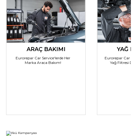
ARAÇ BAKIMI
YAĞ DE
Eurorepar Car Service'lerde Her
Eurorepar Car Serv
Marka Araca Bakım!
Yağ Filtresi Değ