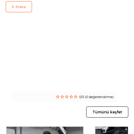
E-Posta
Tüm servisler
0/5 (0 değerlendirme)
Tümünü keşfet