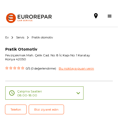
Ev
Servis
Pratik otomotiv
Pratik Otomotiv
Randevu al
Fevziçakmak Mah. Çelik Cad. No: 8 İc Kapı No: 1 Karatay
Konya 42050
Hakkımızda
Bu noktaya puan verin
0/5 (0 değerlendirme)
Hizmetler
Kampanyalar
Çalışma Saatleri
08:00-18:00
Haberler
Blog
Telefon
Bizi ziyaret edin