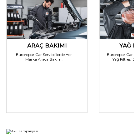
ARAÇ BAKIMI
YAĞ DE
Eurorepar Car Service'lerde Her
Eurorepar Car Serv
Marka Araca Bakım!
Yağ Filtresi Değ