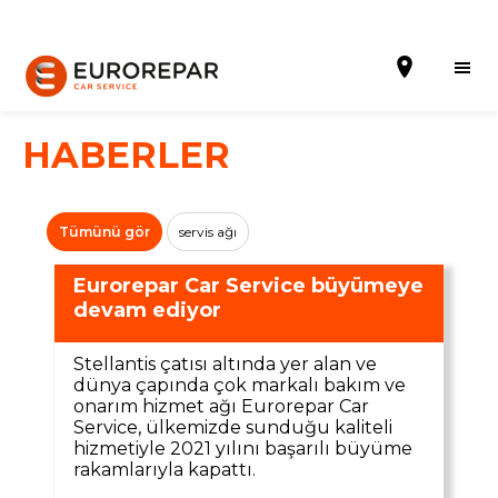
HABERLER
Randevu al
Tümünü gör
servis ağı
Hakkımızda
Eurorepar Car Service büyümeye
devam ediyor
Hizmetler
Stellantis çatısı altında yer alan ve
Kampanyalar
dünya çapında çok markalı bakım ve
onarım hizmet ağı Eurorepar Car
Haberler
Service, ülkemizde sunduğu kaliteli
hizmetiyle 2021 yılını başarılı büyüme
Blog
rakamlarıyla kapattı.