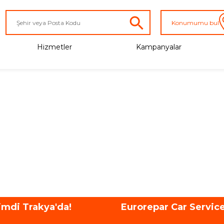
Konumumu bul
Hizmetler
Kampanyalar
imdi Trakya'da!
Eurorepar Car Servic