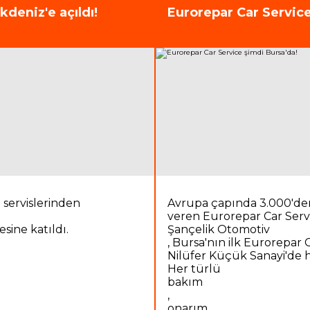
ihtiyacınız için Yeni Sanayi 
deniz'e açıldı!
Eurorepar Car Service
hizmetinizde!
ü servislerinden
Avrupa çapında 3.000'de
veren Eurorepar Car Servi
sine katıldı.
Şançelik Otomotiv
, Bursa'nın ilk Eurorepar 
Nilüfer Küçük Sanayi'de h
Her türlü
bakım
,
onarım