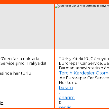
0'den fazla noktada
Türkiye'deki 10., Güneyd
Service şimdi Trakya'da!
Eurorepar Car Service, Ba
Batman sanayi sitesinin ö
Tercih Kardeşler Otom
esi'nde her türlü
de Eurorepar Car Service a
Her türlü
bakım
,
onarım
&
z.
servis