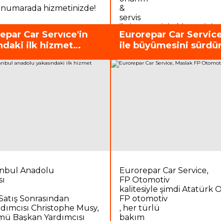
42 numarada hizmetinizde!
&
servis
ihtiyacınız için hizmetiniz
epar Car Servıce'in
Eurorepar Car Servic
ndaki ilk hizmet
ile büyümesini sürdü
tanbul Anadolu
Eurorepar Car Service,
sı
FP Otomotiv
kalitesiyle şimdi Atatürk 
 Satış Sonrasından
FP otomotiv
dımcısı Christophe Musy,
, her türlü
ümü Başkan Yardımcısı
bakım