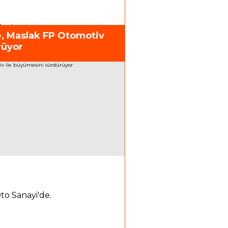
deyiz.
e, Maslak FP Otomotiv
rüyor
Oto Sanayi'de.