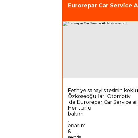
Eurorepar Car Service Ak
Fethiye sanayi sitesinin kökl
Özköseoğulları Otomotiv
de Eurorepar Car Service aile
Her türlü
bakım
,
onarım
&
servis