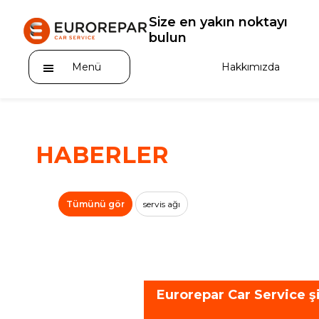
Size en yakın noktayı
bulun
Menü
Hakkımızda
HABERLER
Hakkımızda
Tümünü gör
servis ağı
Hizmetler
Kampanyalar
Servisler
Eurorepar Car Service ş
Haberler