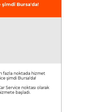
Sitesi 171. blokta
 şimdi Bursa'da!
n fazla noktada hizmet
ce şimdi Bursa'da!
Car Service noktası olarak
izmete başladı.