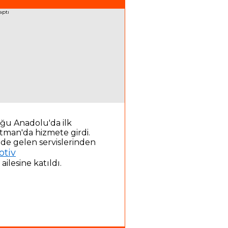
oğu Anadolu'da ilk
tman'da hizmete girdi.
nde gelen servislerinden
otiv
ilesine katıldı.