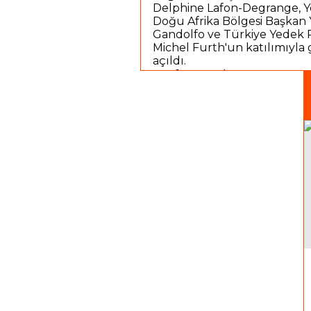
Delphine Lafon-Degrange, Y
Doğu Afrika Bölgesi Başkan Y
Gandolfo ve Türkiye Yedek P
Michel Furth'un katılımıyla 
açıldı.
Profesyonel Oto,
her türlü
bakım
,
onarım
&
servis
ihtiyacınız için Pendik'te hiz
https://www.sondakika.com/
car-servicei-yapilanmaya-ist