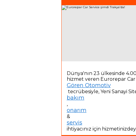
Blog
ÜYE GİRİŞİ
Dünya'nın 23 ülkesinde 4.00
hizmet veren Eurorepar Car 
Gören Otomotiv
tecrübesiyle, Yeni Sanayi Sit
bakım
,
onarım
&
servis
ihtiyacınız için hizmetinizdeyi