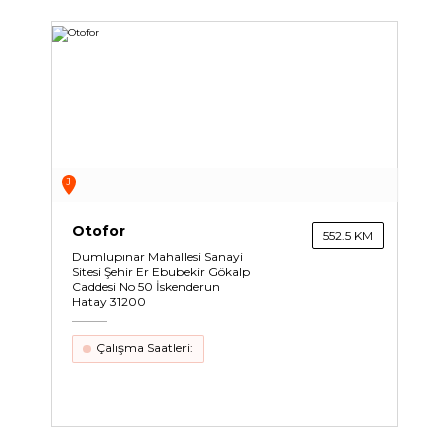
J
Otofor
552.5 KM
Dumlupınar Mahallesi Sanayi
Sitesi Şehir Er Ebubekir Gökalp
Caddesi No 50 İskenderun
Hatay 31200
Çalışma Saatleri: