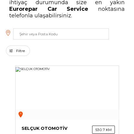
ihtiyaç durumunda size en yakın
Eurorepar Car Service
noktasına
Tüm servisler
telefonla ulaşabilirsiniz.
Filtre
A
SELÇUK OTOMOTİV
530.7 KM