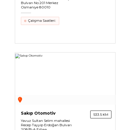
Bulvarı No:201 Merkez
Osmaniye 80010
Çalışma Saatleri:
C
Sakıp Otomotiv
533.5 KM
Yavuz Sultan Selim mahallesi
Recep Tayyip Erdoğan Bulvarı
208/B-A Erbaa