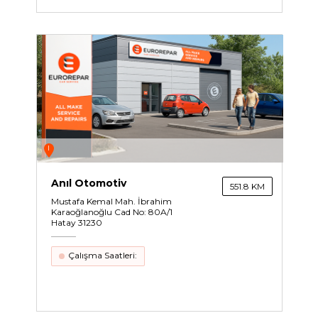
I
Anıl Otomotiv
551.8 KM
Mustafa Kemal Mah. İbrahim
Karaoğlanoğlu Cad No: 80A/1
Hatay 31230
Çalışma Saatleri: