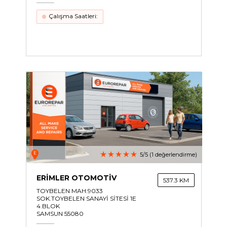
Çalışma Saatleri:
E
5/5 (1 değerlendirme)
ERİMLER OTOMOTİV
537.3 KM
TOYBELEN MAH.9033
SOK.TOYBELEN SANAYİ SİTESİ 1E
4.BLOK
SAMSUN 55080