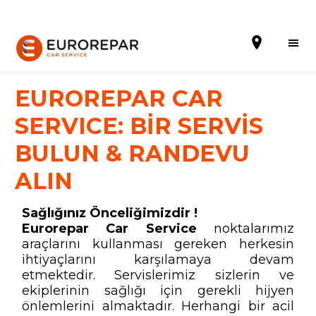
EUROREPAR CAR
SERVICE: BİR SERVİS
Randevu al
BULUN & RANDEVU
ALIN
Hakkımızda
Hizmetler
Sağlığınız Önceliğimizdir !
Eurorepar Car Service
noktalarımız
Kampanyalar
araçlarını kullanması gereken herkesin
ihtiyaçlarını karşılamaya devam
Haberler
etmektedir. Servislerimiz sizlerin ve
ekiplerinin sağlığı için gerekli hijyen
Blog
önlemlerini almaktadır. Herhangi bir acil