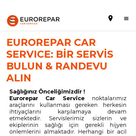
EUROREPAR CAR
SERVICE: BİR SERVİS
Randevu al
BULUN & RANDEVU
ALIN
Hakkımızda
Hizmetler
Sağlığınız Önceliğimizdir !
Eurorepar Car Service
noktalarımız
Kampanyalar
araçlarını kullanması gereken herkesin
ihtiyaçlarını karşılamaya devam
Haberler
etmektedir. Servislerimiz sizlerin ve
ekiplerinin sağlığı için gerekli hijyen
Blog
önlemlerini almaktadır. Herhangi bir acil