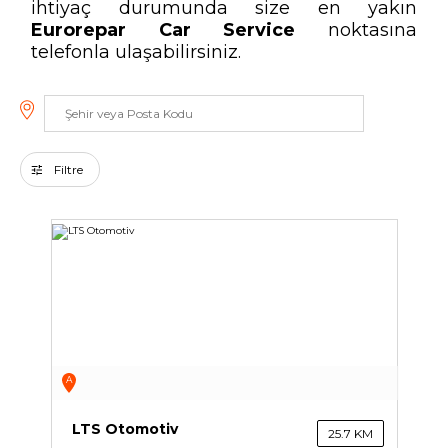
ihtiyaç durumunda size en yakın
Eurorepar Car Service
noktasına
Tüm servisler
telefonla ulaşabilirsiniz.
Filtre
A
LTS Otomotiv
25.7 KM