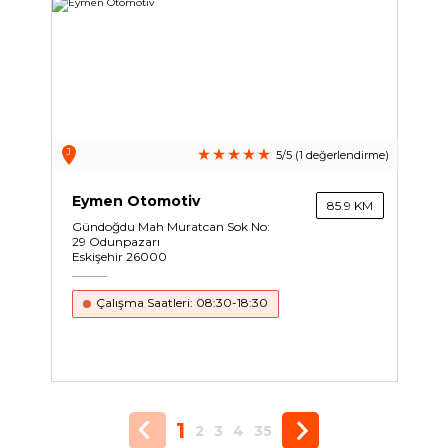
J
5/5 (1 değerlendirme)
Eymen Otomotiv
85.9 KM
Gündoğdu Mah Muratcan Sok No:
29 Odunpazarı
Eskişehir 26000
Çalışma Saatleri: 08:30-18:30
1
2
3
4
35