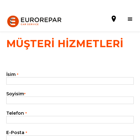
MÜŞTERİ HİZMETLERİ
Randevu al
İsim
*
Hakkımızda
Hizmetler
Soyisim
*
Kampanyalar
Telefon
*
Haberler
Blog
E-Posta
*