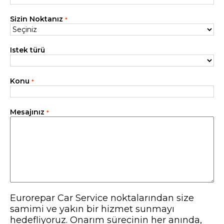
Tüm servisler
Sizin Noktanız
*
Istek türü
Konu
*
Mesajınız
*
Eurorepar Car Service noktalarından size
samimi ve yakın bir hizmet sunmayı
hedefliyoruz. Onarım sürecinin her anında,