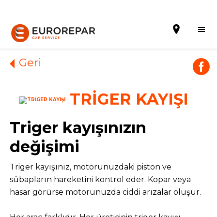
Geri
TRİGER KAYIŞI
Randevu al
Hakkımızda
Triger kayışınızın
Hizmetler
değişimi
Kampanyalar
Triger kayışınız, motorunuzdaki piston ve
sübapların hareketini kontrol eder. Kopar veya
Haberler
hasar görürse motorunuzda ciddi arızalar oluşur.
Blog