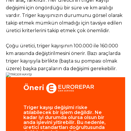
Her araç farklıdır. Her üreticinin triger kayışı
değişimi için öngördüğü bir süre ve km aralığı
Tüm servisler
vardır. Triger kayışınızın durumunu görsel olarak
takip etmek mümkün olmadığı için tavsiye edilen
üretici kriterlerini takip etmek çok önemlidir.
Çoğu üretici, triger kayışının 100.000 ile 160.000
km arasında değiştirilmesini önerir. Bazı araçlarda
triger kayışıyla birlikte (başta su pompası olmak
üzere) başka parçaların da değişimi gerekebilir.
Öneri
Triger kayışı değişimi riske
Çok soğuk
atılabilecek bir işlem değildir. Ne
sıcaklık d
kadar iyi durumda olursa olsun bir
değişimler
anda işlevini yitirebilir. Bu nedenle,
öngörüle
üretici standartları doğrultusunda
yıpranmas