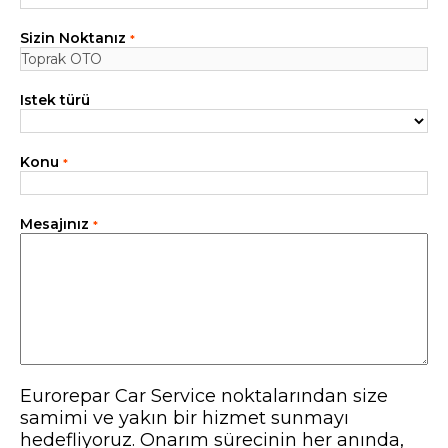
Tüm servisler
Sizin Noktanız
*
Istek türü
Konu
*
Mesajınız
*
Eurorepar Car Service noktalarından size
samimi ve yakın bir hizmet sunmayı
hedefliyoruz. Onarım sürecinin her anında,