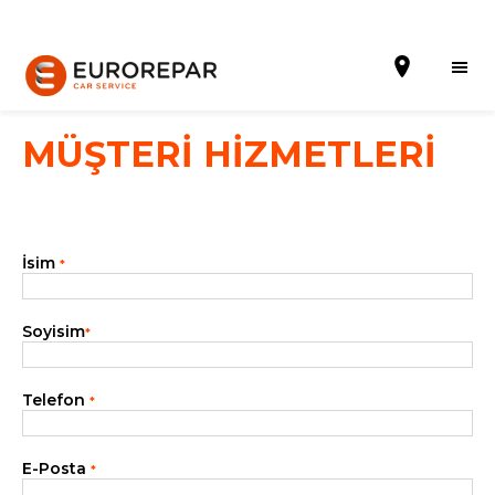
MÜŞTERİ HİZMETLERİ
Randevu al
İsim
*
Hakkımızda
Hizmetler
Soyisim
*
Kampanyalar
Telefon
*
Haberler
Blog
E-Posta
*